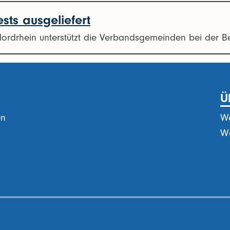
ests ausgeliefert
rdrhein unterstützt die Verbandsgemeinden bei der Be
Ü
en
We
Wa