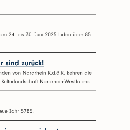
om 24. bis 30. Juni 2025 luden über 85
r sind zurück!
en von Nordrhein K.d.ö.R. kehren die
Kulturlandschaft Nordrhein-Westfalens.
eue Jahr 5785.